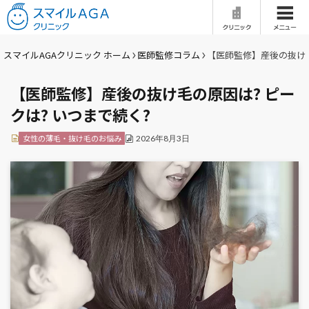
ホーム
はじめての方へ
スマイルAGAクリニック ホーム
医師監修コラム
【医師監修】産後の抜け毛
【医師監修】産後の抜け毛の原因は? ピー
当院の特徴
医師紹介
クは? いつまで続く?
治療一覧
症例写真
女性の薄毛・抜け毛のお悩み
2026年8月3日
料金
治療の流れ
クリニック一覧
AGAとは
セルフチェック
女性の薄毛治療
Q&A
医師監修コラム