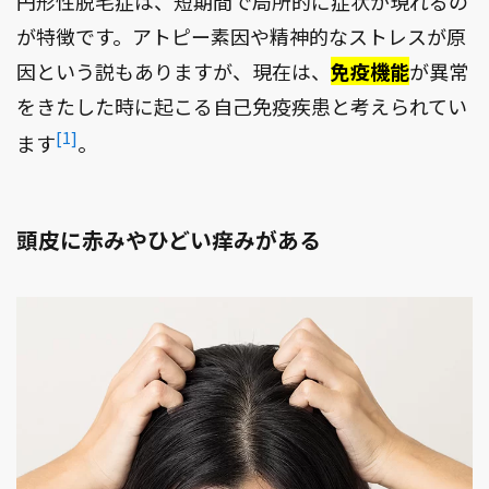
円形性脱毛症は、短期間で局所的に症状が現れるの
が特徴です。アトピー素因や精神的なストレスが原
因という説もありますが、現在は、
免疫機能
が異常
をきたした時に起こる自己免疫疾患と考えられてい
[1]
ます
。
頭皮に赤みやひどい痒みがある