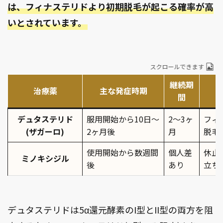
は、フィナステリドより初期脱毛が起こる確率が高
いとされています。
スクロールできます
継続期
治療薬
主な発症時期
間
デュタステリド
服用開始から10日〜
2〜3ヶ
フィ
(ザガーロ)
2ヶ月後 ​
月
脱毛
使用開始から数週間
個人差
休止
ミノキシジル
後 ​
あり
立ちに
デュタステリドは5α還元酵素のI型とII型の両方を阻