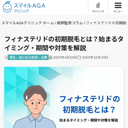
ホーム
はじめての方へ
スマイルAGAクリニック ホーム
医師監修コラム
フィナステリドの初期脱
フィナステリドの初期脱毛とは？始まるタ
当院の特徴
医師紹介
イミング・期間や対策を解説
治療一覧
症例写真
薄毛・抜け毛の疾患・治療
2025年6月20日
2025年12月19日
料金
治療の流れ
クリニック一覧
AGAとは
セルフチェック
女性の薄毛治療
Q&A
医師監修コラム