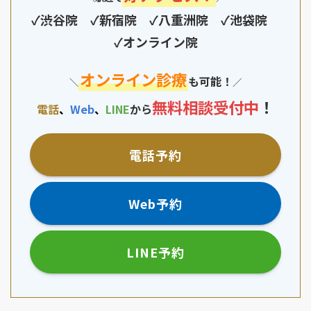
✓渋谷院 ✓新宿院 ✓八重洲院 ✓池袋院
✓オンライン院
オンライン診療
も可能！
＼
／
無料相談
受付中
！
電話
、
Web
、
LINE
から
電話予約
Web予約
LINE予約