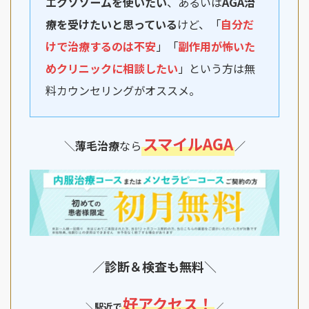
エクソソームを使いたい
、あるいは
AGA治
療を受けたいと思っている
けど、「
自分だ
けで治療するのは不安
」「
副作用が怖いた
めクリニックに相談したい
」という方は無
料カウンセリングがオススメ。
スマイルAGA
＼
薄毛
治療
なら
／
／
診断＆検査
も
無料
＼
好アクセス！
＼
駅近で
／