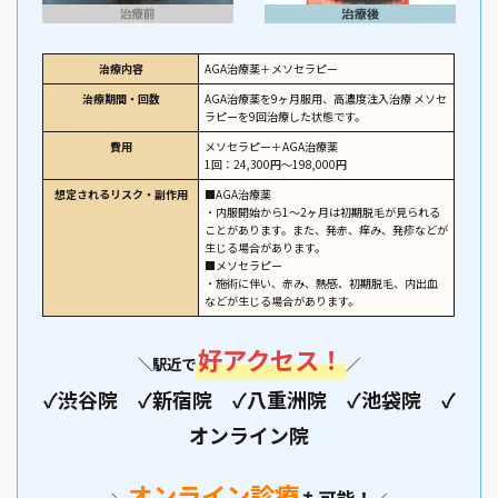
治療内容
AGA治療薬＋メソセラピー
治療期間・回数
AGA治療薬を9ヶ月服用、高濃度注入治療 メソセ
ラピーを9回治療した状態です。
費用
メソセラピー＋AGA治療薬
1回：24,300円～198,000円
想定されるリスク・副作用
■AGA治療薬
・内服開始から1～2ヶ月は初期脱毛が見られる
ことがあります。また、発赤、痒み、発疹などが
生じる場合があります。
■メソセラピー
・施術に伴い、赤み、熱感、初期脱毛、内出血
などが生じる場合があります。
好アクセス！
＼
駅近で
／
✓渋谷院 ✓新宿院 ✓八重洲院 ✓池袋院 ✓
オンライン院
オンライン診療