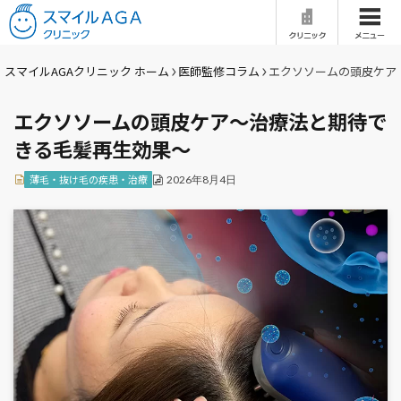
ホーム
はじめての方へ
スマイルAGAクリニック ホーム
医師監修コラム
エクソソームの頭皮ケア
エクソソームの頭皮ケア〜治療法と期待で
当院の特徴
医師紹介
きる毛髪再生効果〜
治療一覧
症例写真
薄毛・抜け毛の疾患・治療
2026年8月4日
料金
治療の流れ
クリニック一覧
AGAとは
セルフチェック
女性の薄毛治療
Q&A
医師監修コラム