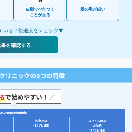
皮脂でべたつく
髪の毛が細い
ことがある
ている？後退度をチェック▼
結果を確認する
Aクリニックの3つの特徴
格
で始めやすい！／
AGA治療の費用相場
料金相場
スマイルAGA
（1か月/1回）
の価格
（1か月/1回）