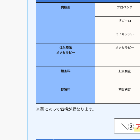
内服薬
プロペシア
ザガーロ
ミノキシジル
注入療法
メソセラピー
メソセラピー
検査料
血液検査
診察料
初診再診
※薬によって価格が異なります。
＼②