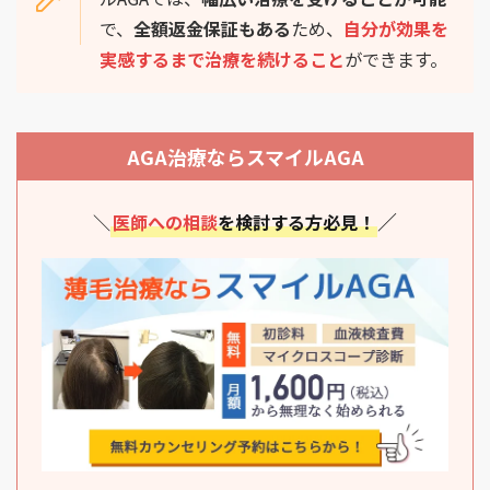
で、
全額返金保証もある
ため、
自分が効果を
実感するまで治療を続けること
ができます。
AGA治療ならスマイルAGA
／
＼
医師への相談
を検討する方必見！