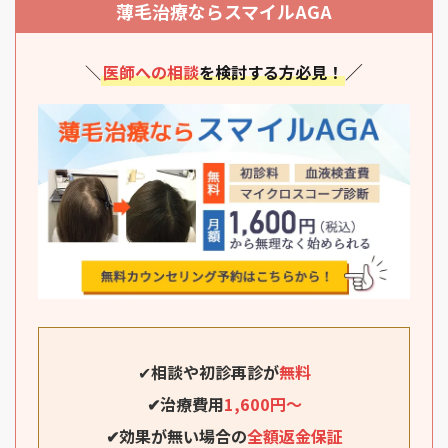
薄毛治療ならスマイルAGA
／
＼
医師への相談
を検討する方必見！
✔
相談や初診再診が
無料
✔治療費用
1,600円～
✔効果が無い場合の
全額返金保証