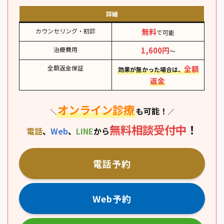
詳細
カウンセリング・初診
無料
で可能
治療費用
1,
600円
～
全額返金保証
全額
効果が無かった場合は、
返金
オンライン診療
も可能！
＼
／
無料相談
受付中
！
電話
、
Web
、
LINE
から
電話予約
Web予約