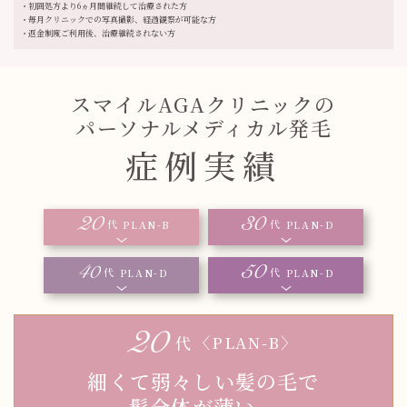
初回処方より6ヵ月間継続して治療された方
毎月クリニックでの写真撮影、経過観察が可能な方
返金制度ご利用後、治療継続されない方
スマイルAGAクリニックの
パーソナルメディカル発毛
症例実績
代
代
PLAN-B
PLAN-D
代
代
PLAN-D
PLAN-D
代
〈PLAN-B〉
細くて弱々しい髪の毛で
髪全体が薄い...