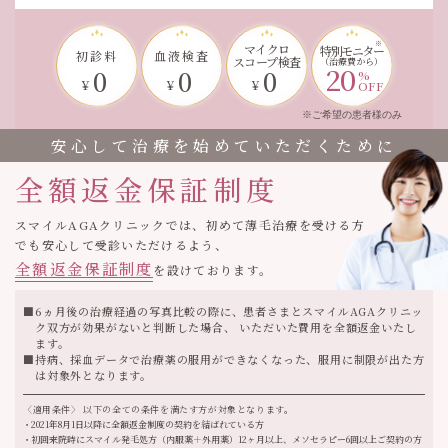
マイクロ
特別モニター
初診料
血液検査
スコープ検査
（治療費から）
20
0
0
0
%
¥
¥
¥
OFF
※ご希望の患者様のみ
安心して治療を始めていただくために
全額返金保証制度
スマイルAGAクリニックでは、初めて薄毛治療を受ける方
でも安心して受診いただけるよう、
全額返金保証制度
を設けております。
6ヵ月後の治療経過の写真比較の際に、患者さまとスマイルAGAクリニッ
ク双方が効果がないと判断した場合、 いただいた費用を全額返金いたし
ます。
持病、採血データで治療薬の服用ができなくなった、服用に制限が出た方
は対象外となります。
〈適用条件〉 以下の全ての条件を満たす方が対象となります。
2021年8月1日以降に全額返金制度の契約を結ばれている方
初回来院時にスマイル発毛処方（内服薬＋外用薬）12ヶ月以上、メソセラピー6回以上ご契約の方