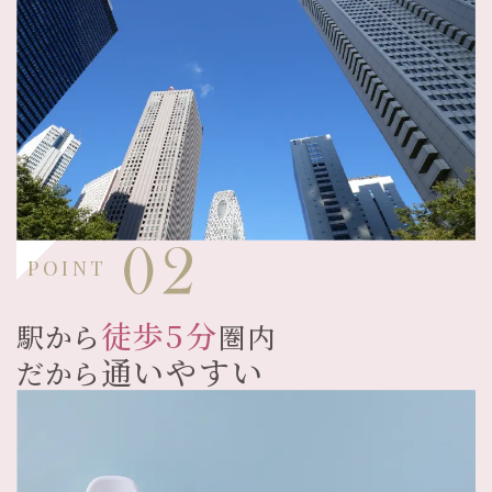
POINT
徒歩5分
駅から
圏内
通いやすい
だから