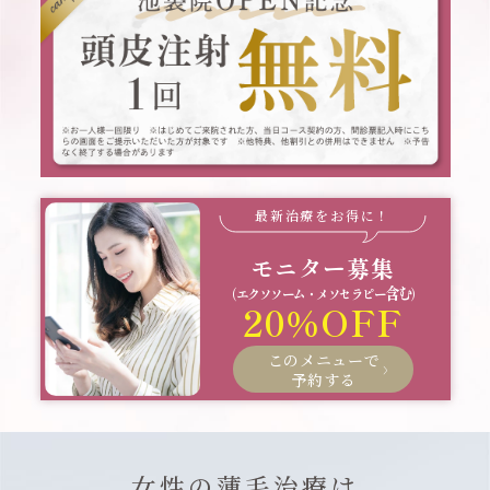
最新治療をお得に！
モニター募集
含む
（エクソソーム・メソセラピー
）
20％OFF
このメニューで
予約する
女性の薄毛治療は