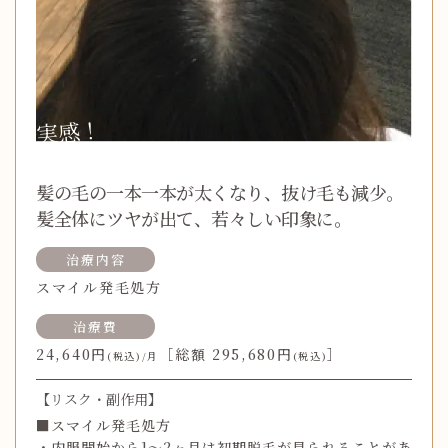
実感！
髪の毛の一本一本が太くなり、抜け毛も減少。
髪全体にツヤが出て、若々しい印象に。
治療内容
スマイル発毛処方
治療費
24,640円
［総額 295,680円
］
(税込)/月
(税込)
【リスク・副作用】
■
スマイル発毛処方
・
内服開始から1～2ヶ月は初期脱毛が見られることがあ