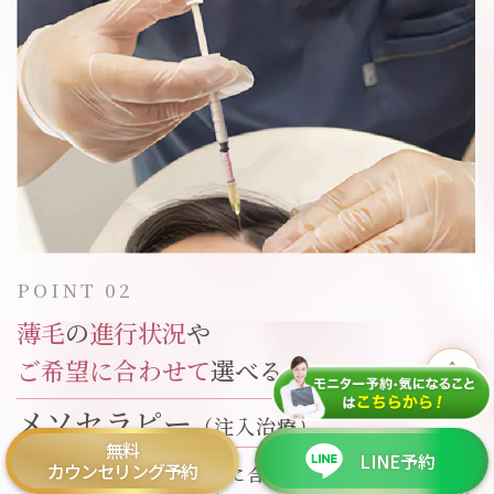
POINT 02
薄毛
の
進行状況
や
ご希望に合わせて
選べる
メソセラピー
（注入治療）
無料
LINE予約
カウンセリング予約
薄毛の進行状況やご希望に合わせて選べる発毛に有効